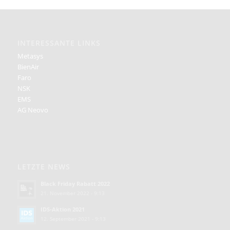
INTERESSANTE LINKS
Metasys
BienAir
Faro
NSK
EMS
AG Neovo
LETZTE NEWS
Black Friday Rabatt 2022
21. November 2022 - 9:13
IDS-Aktion 2021
12. September 2021 - 9:13