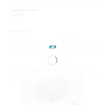
Saugschlauch klein
58,60
€
exkl. 19 % MwSt.
Weiterlesen
Zeige Details