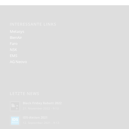
INTERESSANTE LINKS
Metasys
BienAir
Faro
NSK
EMS
AG Neovo
LETZTE NEWS
Black Friday Rabatt 2022
21. November 2022 - 9:13
IDS-Aktion 2021
12. September 2021 - 9:13