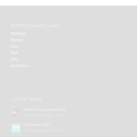
INTERESSANTE LINKS
Metasys
BienAir
Faro
NSK
EMS
AG Neovo
LETZTE NEWS
Black Friday Rabatt 2022
21. November 2022 - 9:13
IDS-Aktion 2021
12. September 2021 - 9:13