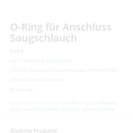
O-Ring für Anschluss
Saugschlauch
4,50
€
exkl. 19 % MwSt.
zzgl.
Versandkosten
O-Ring für Absauganschluss Selektivablage Finndent FD 7000
Lieferzeit: Standard Lieferzeiten
Nicht vorrätig
Artikelnummer:
5900081
Kategorie:
FD 7000
Schlagwörter:
Absaugung
,
Adapter. Saugschlauch
,
FD7000
,
Saugschlauch
,
Saugschlauchadapter
Ähnliche Produkte