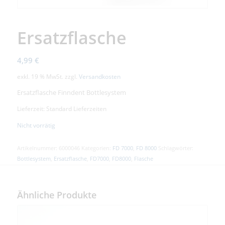
Ersatzflasche
4,99
€
exkl. 19 % MwSt.
zzgl.
Versandkosten
Ersatzflasche Finndent Bottlesystem
Lieferzeit: Standard Lieferzeiten
Nicht vorrätig
Artikelnummer:
6000046
Kategorien:
FD 7000
,
FD 8000
Schlagwörter:
Bottlesystem
,
Ersatzflasche
,
FD7000
,
FD8000
,
Flasche
Ähnliche Produkte